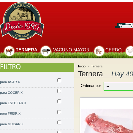
TERNERA
VACUNO MAYOR
CERDO
FILTRO
Inicio
>
Ternera
Ternera
Hay 40
para ASAR
X
Ordenar por
para COCER
X
para ESTOFAR
X
para FREIR
X
para GUISAR
X