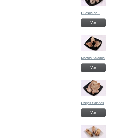
Huesos de...
Ver
Morros Salados
Ver
Orejas Saladas
Ver