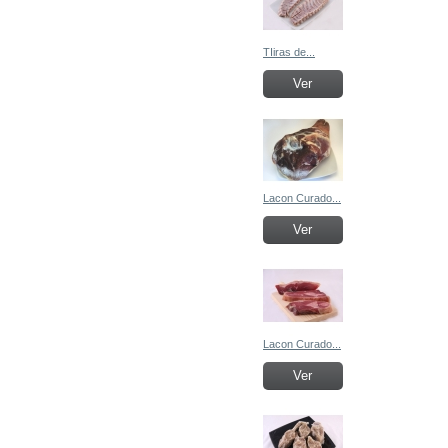
TIiras de...
Ver
Lacon Curado...
Ver
Lacon Curado...
Ver