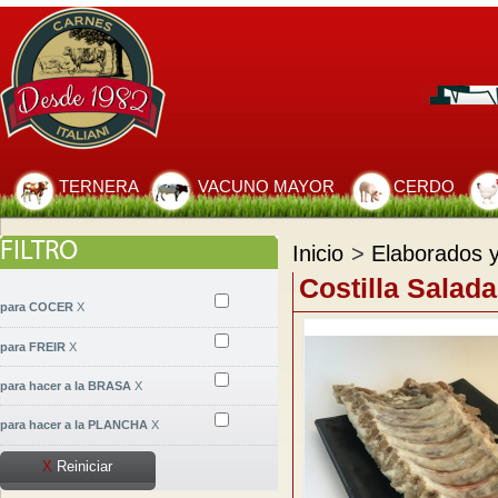
TERNERA
VACUNO MAYOR
CERDO
FILTRO
Inicio
>
Elaborados 
Costilla Salad
para COCER
X
para FREIR
X
para hacer a la BRASA
X
para hacer a la PLANCHA
X
X
Reiniciar