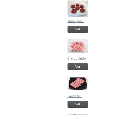
Miniburguer...
Ver
Chorizo Criollo
Ver
Salchicha...
Ver