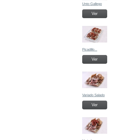
Unto Gallego
Ver
Picadillo...
Ver
Variado Salado
Ver